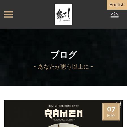
English
0
ブログ
~ あなたが思う以上に ~
07
MAY