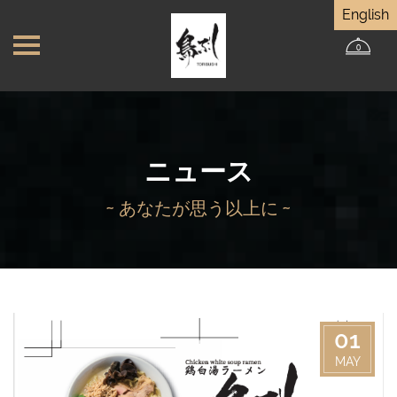
English
0
ニュース
~ あなたが思う以上に ~
01
MAY