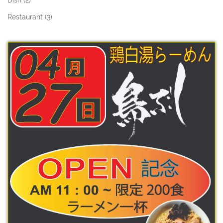
Dish (
2
)
Restaurant (
3
)