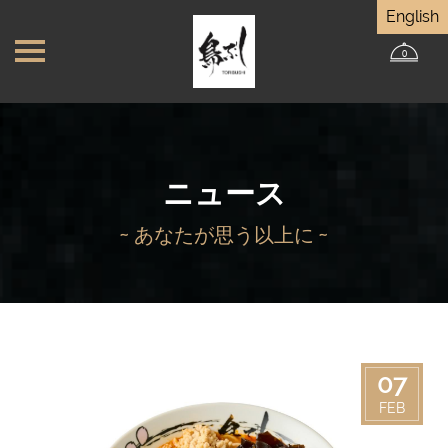
English
0
ニュース
~ あなたが思う以上に ~
07
FEB