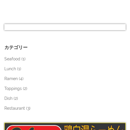
カテゴリー
Seafood (
1
)
Lunch (
1
)
Ramen (
4
)
Toppings (
2
)
Dish (
2
)
Restaurant (
3
)