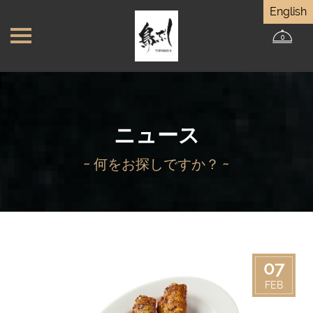
English
0
ニュース
~ 何をお探しですか？ ~
07
FEB